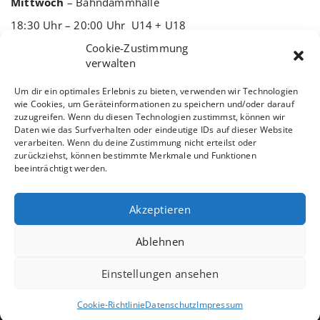
Mittwoch
– Bahndammhalle
18:30 Uhr – 20:00 Uhr U14 + U18
Freitag
– Grundschulhalle Klöckerstraße
Cookie-Zustimmung
verwalten
19:00 Uhr – 21:00 Uhr U18 + Herren
Ansprechpartner:
Um dir ein optimales Erlebnis zu bieten, verwenden wir Technologien
wie Cookies, um Geräteinformationen zu speichern und/oder darauf
zuzugreifen. Wenn du diesen Technologien zustimmst, können wir
Daten wie das Surfverhalten oder eindeutige IDs auf dieser Website
Tom Götz (U18+ Herren) 015758470312
verarbeiten. Wenn du deine Zustimmung nicht erteilst oder
zurückziehst, können bestimmte Merkmale und Funktionen
Milot Gashi (U14+ U18) 015231092057
beeinträchtigt werden.
Akzeptieren
Ablehnen
Copyright © 2026 Turnverein von 1890 Brakel e.V.
Einstellungen ansehen
Login
Cookie-Richtlinie
Datenschutz
Impressum