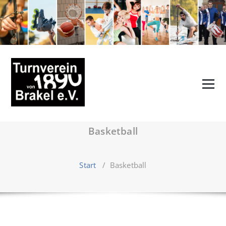
Zum
Inhalt
springen
Basketball
Start
/
Basketball